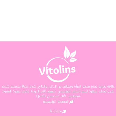
علامة تجارية تهتم بصحة المرأة وجمالها من الداخل والخارج. نقدم حلولاً طبيعية تعتمد
على أعشاب مختارة لدعم التوازن الهرموني، تخفيف آلام الدورة، وتعزيز نضارة البشرة.
فيتولينز... لأنكِ تستحقين الأفضل!
الصفحة الرئيسية
منتجاتنا