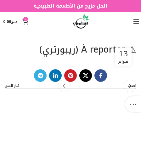
الحل مزيج من الأطعمة الطبيعية
0
د.ج
0.00
⚠️ À reporter (ريبورتري)
13
فبراير
أحدث
كبار السن