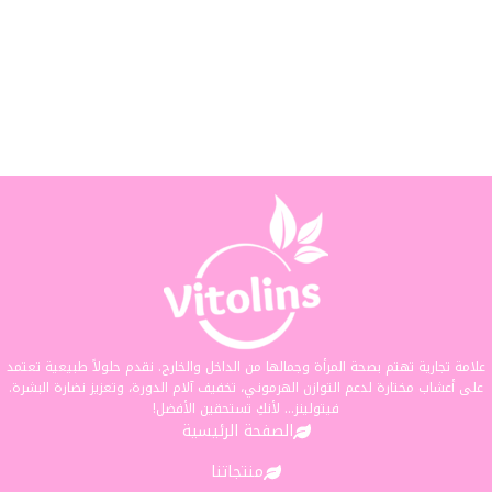
علامة تجارية تهتم بصحة المرأة وجمالها من الداخل والخارج. نقدم حلولاً طبيعية تعتمد
على أعشاب مختارة لدعم التوازن الهرموني، تخفيف آلام الدورة، وتعزيز نضارة البشرة.
فيتولينز... لأنكِ تستحقين الأفضل!
الصفحة الرئيسية
منتجاتنا