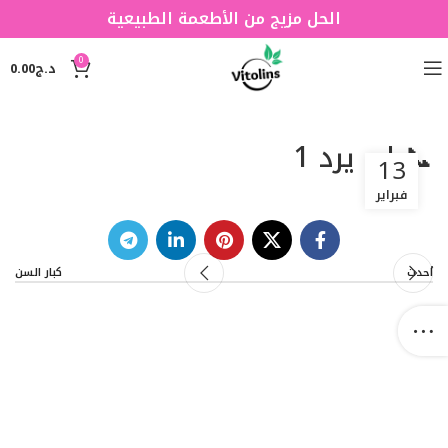
الحل مزيج من الأطعمة الطبيعية
0
د.ج
0.00
📞 لم يرد 1
13
فبراير
أحدث
كبار السن