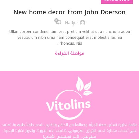
New home decor from John Doerson
0
Hadjer
Ullamcorper condimentum erat pretium velit at ut a nunc id a adeu
vestibulum nibh urna nam consequat erat molestie lacinia
rhoncus. Nis...
مواصلة القراءة
علامة تجارية تهتم بصحة المرأة وجمالها من الداخل والخارج. نقدم حلولاً طبيعية تعتمد
على أعشاب مختارة لدعم التوازن الهرموني، تخفيف آلام الدورة، وتعزيز نضارة البشرة.
فيتولينز... لأنكِ تستحقين الأفضل!