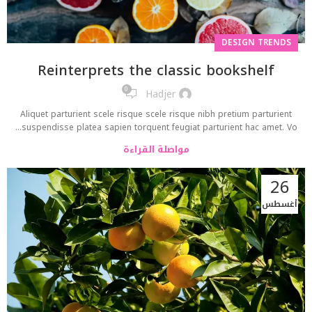
DESIGN TRENDS
Reinterprets the classic bookshelf
0
Hadjer
Aliquet parturient scele risque scele risque nibh pretium parturient
suspendisse platea sapien torquent feugiat parturient hac amet. Vo...
مواصلة القراءة
26
أغسطس