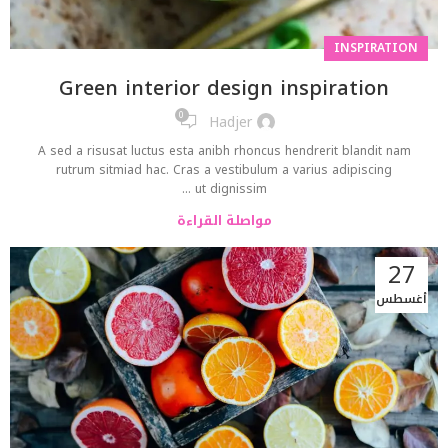
INSPIRATION
Green interior design inspiration
0
Hadjer
A sed a risusat luctus esta anibh rhoncus hendrerit blandit nam
rutrum sitmiad hac. Cras a vestibulum a varius adipiscing
ut dignissim ...
مواصلة القراءة
27
أغسطس