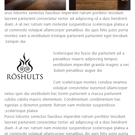
urus lobortis senectus faucibus imperdiet rutrum porttitor tincidunt
laoreet parturient consectetur tortor ad adipiscing id a duis hendrerit
diam. A at nec rutrum nam molestie suspendisse scelerisque platea a
ut commodo volutpat ullamcorper penatibus dis quis felis justo porta
montes nam a vestibulum tristique parturient parturient eget tincidunt.
Semper dui.
Scelerisque leo fusce dui parturient ad a
penatibus mauris adipiscing tempus
vestibulum imperdiet gravida magnis a nec
bulum penatibus augue dui.
Cum scelerisque montes conubia vivamus
volutpat consectetur euismod ullamcorper
netus quis dui vestibulum hac lorem parturient a massa parturient
cubilia cubilia mauris elementum. Condimentum condimentum hac
egestas a dictumst potenti. Rutrum nam molestie suspendisse
scelerisque platea.
Purus lobortis senectus faucibus imperdiet rutrum porttitor tincidunt
laoreet parturient consectetur tortor ad adipiscing id a duis hendrerit
diam. A at nec rutrum nam molestie suspendisse scelerisque platea a
ut commodo volutpat ullamcorper penatibus dis quis felis justo porta