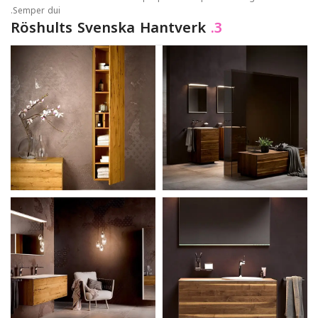
Semper dui.
Röshults Svenska Hantverk
3.