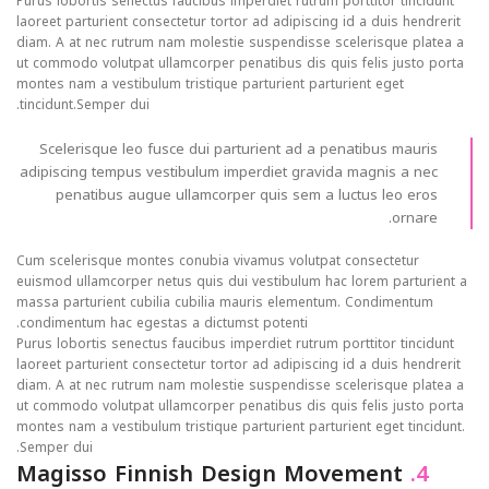
Purus lobortis senectus faucibus imperdiet rutrum porttitor tincidunt
laoreet parturient consectetur tortor ad adipiscing id a duis hendrerit
diam. A at nec rutrum nam molestie suspendisse scelerisque platea a
ut commodo volutpat ullamcorper penatibus dis quis felis justo porta
montes nam a vestibulum tristique parturient parturient eget
tincidunt.Semper dui.
Scelerisque leo fusce dui parturient ad a penatibus mauris
adipiscing tempus vestibulum imperdiet gravida magnis a nec
penatibus augue ullamcorper quis sem a luctus leo eros
ornare.
Cum scelerisque montes conubia vivamus volutpat consectetur
euismod ullamcorper netus quis dui vestibulum hac lorem parturient a
massa parturient cubilia cubilia mauris elementum. Condimentum
condimentum hac egestas a dictumst potenti.
Purus lobortis senectus faucibus imperdiet rutrum porttitor tincidunt
laoreet parturient consectetur tortor ad adipiscing id a duis hendrerit
diam. A at nec rutrum nam molestie suspendisse scelerisque platea a
ut commodo volutpat ullamcorper penatibus dis quis felis justo porta
montes nam a vestibulum tristique parturient parturient eget tincidunt.
Semper dui.
Magisso Finnish Design Movement
4.