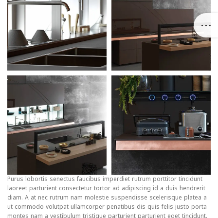
Purus lobortis senectus faucibus imperdiet rutrum porttitor tincidunt
laoreet parturient consectetur tortor ad adipiscing id a duis hendrerit
diam. A at nec rutrum nam molestie suspendisse scelerisque platea a
ut commodo volutpat ullamcorper penatibus dis quis felis justo porta
montes nam a vestibulum tristique parturient parturient eget tincidunt.